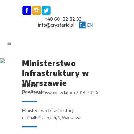
+48 601 32 82 33
info@crystarid.pl
PL
EN
Ministerstwo
Infrastruktury w
Warszawie
Data
Realizacje
Prace wykonywane w latach 2018-2020r
Ministerstwo Infrastruktury
ul. Chałbińskiego 4/6, Warszawa