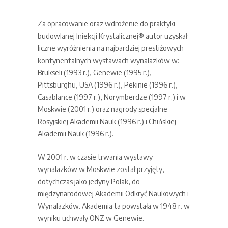
Za opracowanie oraz wdrożenie do praktyki
budowlanej Iniekcji Krystalicznej® autor uzyskał
liczne wyróżnienia na najbardziej prestiżowych
kontynentalnych wystawach wynalazków w:
Brukseli (1993 r.), Genewie (1995 r.),
Pittsburghu, USA (1996 r.), Pekinie (1996 r.),
Casablance (1997 r.), Norymberdze (1997 r.) i w
Moskwie (2001 r.) oraz nagrody specjalne
Rosyjskiej Akademii Nauk (1996 r.) i Chińskiej
Akademii Nauk (1996 r.).
W 2001 r. w czasie trwania wystawy
wynalazków w Moskwie został przyjęty,
dotychczas jako jedyny Polak, do
międzynarodowej Akademii Odkryć Naukowych i
Wynalazków. Akademia ta powstała w 1948 r. w
wyniku uchwały ONZ w Genewie.