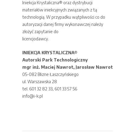
Iniekcja Krystaliczna® oraz dystrybucji
materiałów iniekcyjnych związanych z tą
technologią. W przypadku wątpliwości co do
autoryzacji danej firmy wykonawczej należy
złożyć zapytanie do
licencjodawcy.
INIEKCJA KRYSTALICZNA®
Autorski Park Technologiczny
mgr inż. Maciej Nawrot, Jarosław Nawrot
05-082 Blizne Łaszczyńskiego
ul. Warszawska 28
tel. 601 32 82 33, 601 33 57 56
info@i-k.pl