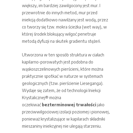
większy, im bardziej zawilgocony jest mur. I
przewrotnie do innych metod, mur przed
iniekcją dodatkowo nawilżany jest wodą, przez
co tworzy się tzw. mokra ścieżka (wet way), w
której środek blokujący wilgoć penetruje
metodą dyfuzji na skutek gradientu stężeń.
Utworzona w ten sposób struktura w ciałach
kapilarno-porowatych jest podobna do
wąskoszczelinowych pierścieni, które można
praktycznie spotkać w naturze w systemach
geologicznych (tzw. pierścienie Lieseganga).
Wydaje się zatem, że od technologii Iniekcji
Krystalicznej® można
oczekiwać
bezterminowej trwałości
jako
przeciwwilgociowej izolacji poziomej i pionowej,
ponieważ krystalizujące w kapilarach składniki
mieszaniny iniekcyjnej nie ulegają starzeniu.