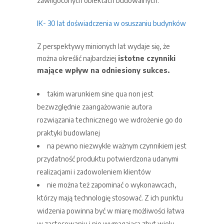
zawilgoconych obiektach budowalnych.
IK- 30 lat doświadczenia w osuszaniu budynków
Z perspektywy minionych lat wydaje się, że
można określić najbardziej
istotne czynniki
mające wpływ na odniesiony sukces.
takim warunkiem sine qua non jest
bezwzględnie zaangażowanie autora
rozwiązania technicznego we wdrożenie go do
praktyki budowlanej
na pewno niezwykle ważnym czynnikiem jest
przydatność produktu potwierdzona udanymi
realizacjami i zadowoleniem klientów
nie można też zapominać o wykonawcach,
którzy mają technologię stosować. Z ich punktu
widzenia powinna być w miarę możliwości łatwa
w zastosowaniu i nie wymagająca zbyt wielu