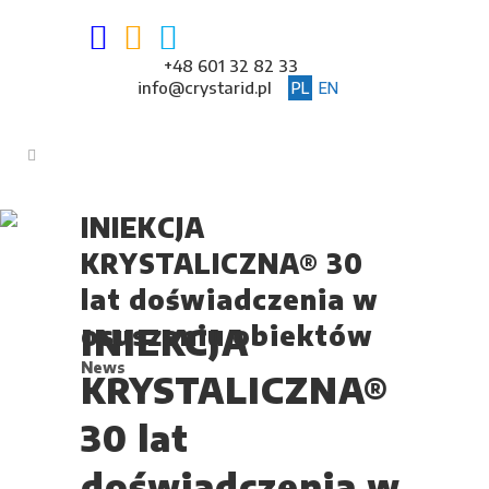
+48 601 32 82 33
info@crystarid.pl
PL
EN
INIEKCJA
KRYSTALICZNA® 30
lat doświadczenia w
osuszaniu obiektów
INIEKCJA
News
KRYSTALICZNA®
30 lat
doświadczenia w