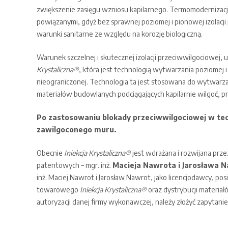
zwiększenie zasięgu wzniosu kapilarnego. Termomodernizacja 
powiązanymi, gdyż bez sprawnej poziomej i pionowej izolacj
warunki sanitarne ze względu na korozję biologiczną.
Warunek szczelnej i skutecznej izolacji przeciwwilgociowej,
Krystaliczna®
, która jest technologią wytwarzania poziomej i
nieograniczonej. Technologia ta jest stosowana do wytwarza
materiałów budowlanych podciągających kapilarnie wilgoć, prz
Po zastosowaniu blokady przeciwwilgociowej w te
zawilgoconego muru.
Obecnie
Iniekcja Krystaliczna®
jest wdrażana i rozwijana prz
patentowych – mgr. inż.
Macieja Nawrota i Jarosława 
inż. Maciej Nawrot i Jarosław Nawrot, jako licencjodawcy, po
towarowego
Iniekcja Krystaliczna®
oraz dystrybucji materiał
autoryzacji danej firmy wykonawczej, należy złożyć zapytanie