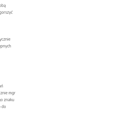
sobą
gorszyć
ycznie
tępnych
ań
znie mgr
ego znaku
o do