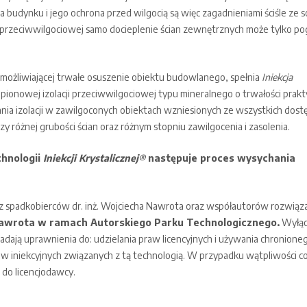
budynku i jego ochrona przed wilgocią są więc zagadnieniami ściśle ze 
i przeciwwilgociowej samo docieplenie ścian zewnętrznych może tylko po
 umożliwiającej trwałe osuszenie obiektu budowlanego, spełnia
Iniekcja
 pionowej izolacji przeciwwilgociowej typu mineralnego o trwałości prakt
nia izolacji w zawilgoconych obiektach wzniesionych ze wszystkich dos
y różnej grubości ścian oraz różnym stopniu zawilgocenia i zasolenia.
chnologii
Iniekcji Krystalicznej®
następuje proces wysychania
ez spadkobierców dr. inż. Wojciecha Nawrota oraz współautorów rozwiąz
Nawrota w ramach Autorskiego Parku Technologicznego.
Wyłąc
siadają uprawnienia do: udzielania praw licencyjnych i używania chronion
ów iniekcyjnych związanych z tą technologią. W przypadku wątpliwości c
 do licencjodawcy.