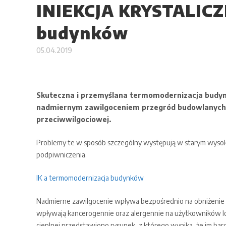
INIEKCJA KRYSTALICZ
budynków
05.04.2019
Skuteczna i przemyślana termomodernizacja budy
nadmiernym zawilgoceniem przegród budowlanych, kt
przeciwwilgociowej.
Problemy te w sposób szczególny występują w starym wysoko
podpiwniczenia.
IK a termomodernizacja budynków
Nadmierne zawilgocenie wpływa bezpośrednio na obniżenie iz
wpływają kancerogennie oraz alergennie na użytkowników loka
cieplnej przedstawiono rysunek, z którego wynika, że im bar