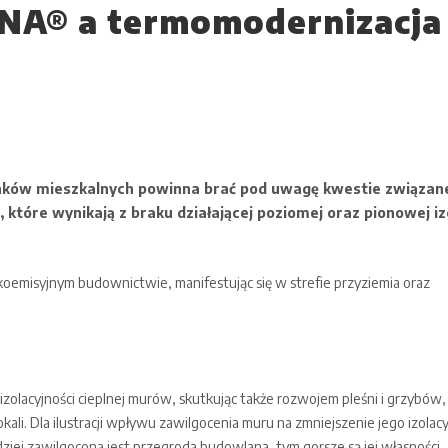
NA® a termomodernizacja
nków mieszkalnych powinna brać pod uwagę kwestie związan
óre wynikają z braku działającej poziomej oraz pionowej izo
emisyjnym budownictwie, manifestując się w strefie przyziemia oraz
olacyjności cieplnej murów, skutkując także rozwojem pleśni i grzybów,
li. Dla ilustracji wpływu zawilgocenia muru na zmniejszenie jego izolacy
dziej zawilgocona jest przegroda budowlana, tym gorsze są jej własności