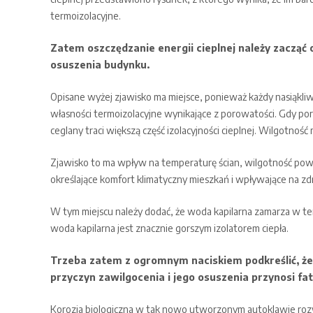
termoizolacyjne.
Zatem oszczędzanie energii cieplnej należy zacząć 
osuszenia budynku.
Opisane wyżej zjawisko ma miejsce, ponieważ każdy nasiąkliw
własności termoizolacyjne wynikające z porowatości. Gdy p
ceglany traci większą część izolacyjności cieplnej. Wilgotn
Zjawisko to ma wpływ na temperaturę ścian, wilgotność powi
określające komfort klimatyczny mieszkań i wpływające na z
W tym miejscu należy dodać, że woda kapilarna zamarza w te
woda kapilarna jest znacznie gorszym izolatorem ciepła.
Trzeba zatem z ogromnym naciskiem podkreślić, ż
przyczyn zawilgocenia i jego osuszenia przynosi fat
Korozja biologiczna w tak nowo utworzonym autoklawie rozw