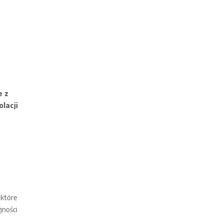
e z
lacji
 które
jności