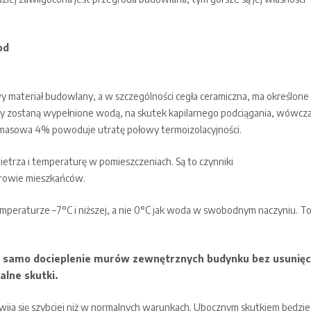
od
y materiał budowlany, a w szczególności cegła ceramiczna, ma określone
ory zostaną wypełnione wodą, na skutek kapilarnego podciągania, wówcz
ość masowa 4% powoduje utratę połowy termoizolacyjności.
etrza i temperaturę w pomieszczeniach. Są to czynniki
drowie mieszkańców.
mperaturze –7°C i niższej, a nie 0°C jak woda w swobodnym naczyniu. T
e samo docieplenie murów zewnętrznych budynku bez usunięc
alne skutki.
ija się szybciej niż w normalnych warunkach. Ubocznym skutkiem będzie