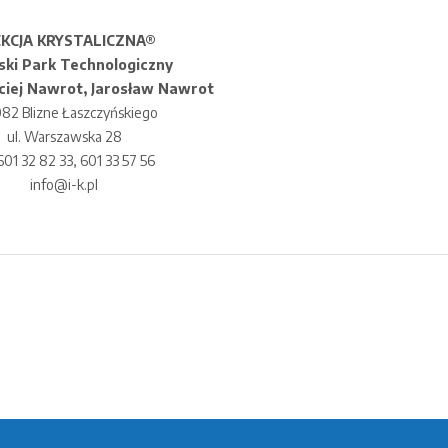
EKCJA KRYSTALICZNA®
ski Park Technologiczny
ciej Nawrot, Jarosław Nawrot
82 Blizne Łaszczyńskiego
ul. Warszawska 28
 601 32 82 33, 601 33 57 56
info@i-k.pl