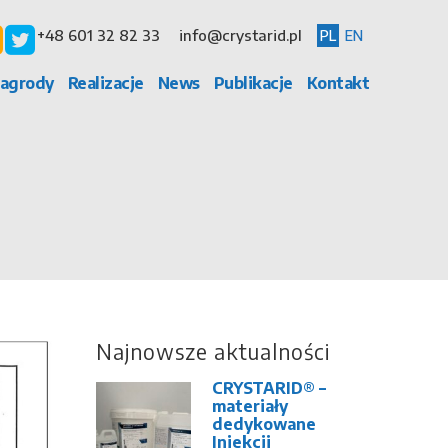
+48 601 32 82 33
info@crystarid.pl
PL
EN
agrody
Realizacje
News
Publikacje
Kontakt
Najnowsze aktualności
CRYSTARID® –
materiały
dedykowane
Iniekcji